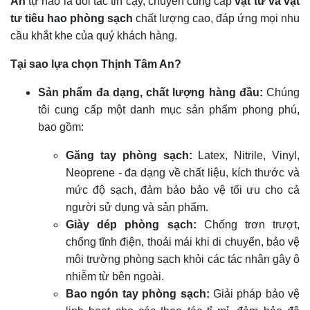
An
tự hào là đối tác tin cậy, chuyên cung cấp
vật tư và vật
tư tiêu hao phòng sạch
chất lượng cao, đáp ứng mọi nhu
cầu khắt khe của quý khách hàng.
Tại sao lựa chọn Thịnh Tâm An?
Sản phẩm đa dạng, chất lượng hàng đầu:
Chúng
tôi cung cấp một danh mục sản phẩm phong phú,
bao gồm:
Găng tay phòng sạch:
Latex, Nitrile, Vinyl,
Neoprene - đa dạng về chất liệu, kích thước và
mức độ sạch, đảm bảo bảo vệ tối ưu cho cả
người sử dụng và sản phẩm.
Giày dép phòng sạch:
Chống trơn trượt,
chống tĩnh điện, thoải mái khi di chuyển, bảo vệ
môi trường phòng sạch khỏi các tác nhân gây ô
nhiễm từ bên ngoài.
Bao ngón tay phòng sạch:
Giải pháp bảo vệ